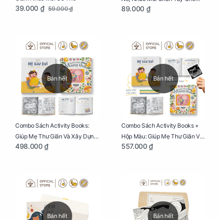
39.000 ₫
89.000 ₫
59.000 ₫
Mẹ Bầu
Bán hết
Bán hết
Combo Sách Activity Books:
Combo Sách Activity Books +
Giúp Mẹ Thư Giãn Và Xây Dựng
Hộp Màu: Giúp Mẹ Thư Giãn Và
498.000 ₫
557.000 ₫
Thai Kỳ Chu Đáo
Xây Dựng Thai Kỳ Chu Đáo
Bán hết
Bán hết