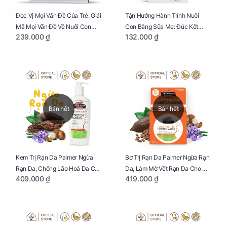
Đọc Vị Mọi Vấn Đề Của Trẻ: Giải
Tận Hưởng Hành Trình Nuôi
Mã Mọi Vấn Đề Về Nuôi Con
Con Bằng Sữa Mẹ: Đúc Kết
239.000 ₫
132.000 ₫
Nhỏ (Ăn, Ngủ, Kỷ Luật Hành Vi),
Những Kiến Thức Quý Báu Về
Giúp Bố Mẹ Nuôi Con Nhàn
Sữa Mẹ, Giúp Các Bà Mẹ Tự Tin
Tênh
Thực Hiện Thiên Chức Của
Mình Trong Hành Trình Nuôi
Con Bằng Sữa Mẹ
Bán hết
Bán hết
Kem Trị Rạn Da Palmer Ngừa
Bơ Trị Rạn Da Palmer Ngừa Rạn
Rạn Da, Chống Lão Hoá Da Cho
Da, Làm Mờ Vết Rạn Da Cho Mẹ
409.000 ₫
419.000 ₫
Mẹ Bầu Chai 250ml
Bầu Hũ 125g