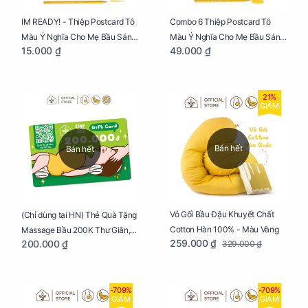
IM READY! - Thiệp Postcard Tô
Combo 6 Thiệp Postcard Tô
Màu Ý Nghĩa Cho Mẹ Bầu Sáng
Màu Ý Nghĩa Cho Mẹ Bầu Sáng
15.000 ₫
49.000 ₫
Tạo, Thư Giãn Và Hạnh Phúc
Tạo, Thư Giãn Và Hạnh Phúc
21%
GIẢM
Bán hết
Bán hết
Vỏ Gối Bầu Đậu Khuyết Chất
(Chỉ dùng tại HN) Thẻ Quà Tặng
Cotton Hàn 100% - Màu Vàng
Massage Bầu 200K Thư Giãn,
259.000 ₫
200.000 ₫
329.000 ₫
Tăng Tuần Hoàn Máu, Ngủ
Ngon
-709%
-709%
GIẢM
GIẢM