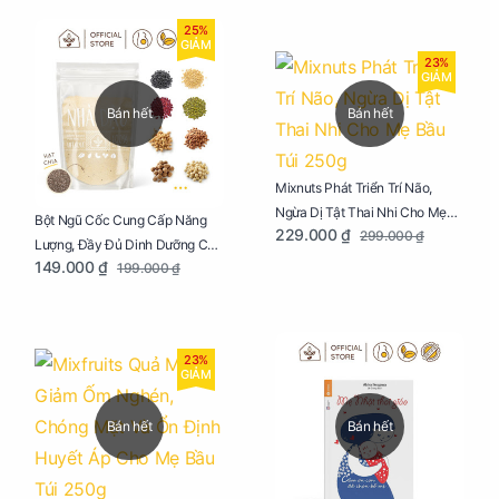
25%
GIẢM
23%
GIẢM
Bán hết
Bán hết
Mixnuts Phát Triển Trí Não,
Ngừa Dị Tật Thai Nhi Cho Mẹ
Bột Ngũ Cốc Cung Cấp Năng
229.000 ₫
299.000 ₫
Bầu Túi 250g
Lượng, Đầy Đủ Dinh Dưỡng Cho
149.000 ₫
199.000 ₫
Mẹ Bầu Túi 250g
23%
GIẢM
Bán hết
Bán hết