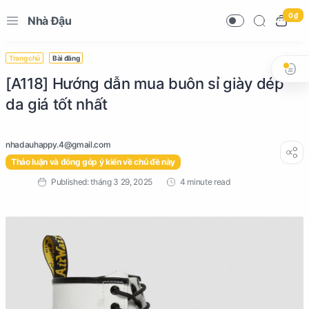
0 ₫
Nhà Đậu
Trang chủ
Bài đăng
[A118] Hướng dẫn mua buôn sỉ giày dép
da giá tốt nhất
Thảo luận và đóng góp ý kiến về chủ đề này
4 minute read