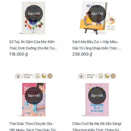
Bán hết
Bán hết
Sổ Tay Ăn Dặm Của Mẹ: Kiến
Sách Mẹ Bầu Zui + Hộp Màu:
Thức Dinh Dưỡng Cho Bé Trong
Giải Trí Lồng Ghép Kiến Thức Và
118.000 ₫
258.000 ₫
Tuổi Ăn Dặm
Lời Khuyên Mang Thai Bổ Ích
Bán hết
Bán hết
Thai Giáo Theo Chuyên Gia -
Chào Con! Ba Mẹ Đã Sẵn Sàng!
280 Ngày: Sách Thai Giáo Thiết
Tổng Hợp Kiến Thức Chăm Sóc