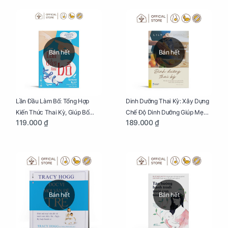
Bán hết
Bán hết
Lần Đầu Làm Bố: Tổng Hợp
Dinh Dưỡng Thai Kỳ: Xây Dựng
Kiến Thức Thai Kỳ, Giúp Bố
Chế Độ Dinh Dưỡng Giúp Mẹ
119.000 ₫
189.000 ₫
Thấu Hiểu Hơn Về Mẹ Bầu Và
Khỏe, Con Yêu Phát Triển Toàn
Quá Trình Phát Triển Của Con
Diện Và Thông Minh
Yêu
Bán hết
Bán hết