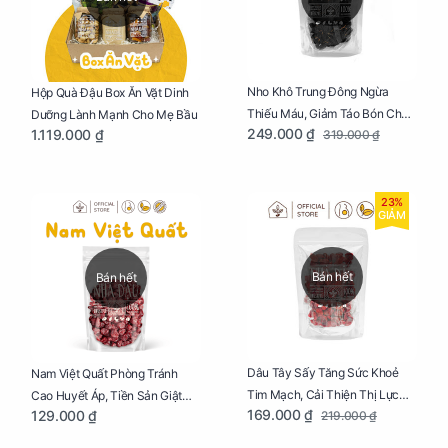
Nho Khô Trung Đông Ngừa
Hộp Quà Đậu Box Ăn Vặt Dinh
Thiếu Máu, Giảm Táo Bón Cho
Dưỡng Lành Mạnh Cho Mẹ Bầu
249.000 ₫
1.119.000 ₫
319.000 ₫
Mẹ Bầu Túi 250g
23%
GIẢM
Bán hết
Bán hết
Dâu Tây Sấy Tăng Sức Khoẻ
Nam Việt Quất Phòng Tránh
Tim Mạch, Cải Thiện Thị Lực
Cao Huyết Áp, Tiền Sản Giật
169.000 ₫
129.000 ₫
219.000 ₫
Cho Mẹ Bầu Túi 250g
Cho Mẹ Bầu Túi 250g