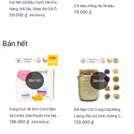
Đai Nối Gối Bầu Cánh Tiên Đa
Chì Màu Hồng Hà 18 Màu
Năng: Nối Dài, Ghép Với Gối Ôm
79.000 ₫
59.000 ₫
89.000 ₫
Dễ Dàng
Bán hết
24%
GIẢM
Bán hết
Bán hết
Dung Dịch Vệ Sinh Crevil Bảo
Bột Ngũ Cốc Cung Cấp Năng
Vệ Cô Bé, Diệt Khuẩn Cho Mẹ
Lượng, Đầy Đủ Dinh Dưỡng Cho
189.000 ₫
129.000 ₫
249.000 ₫
Bầu Chai 100ml
Mẹ Bầu Hũ 250g