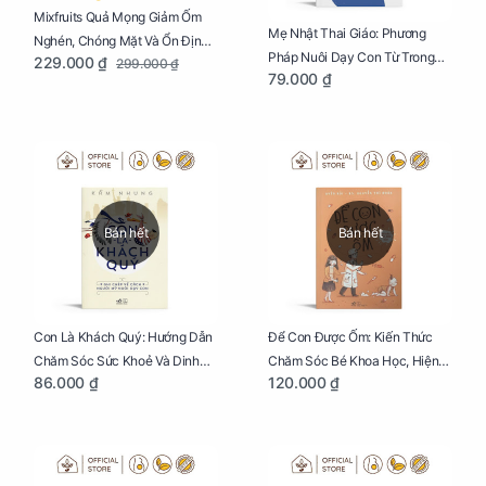
Mixfruits Quả Mọng Giảm Ốm
Mẹ Nhật Thai Giáo: Phương
Nghén, Chóng Mặt Và Ổn Định
Pháp Nuôi Dạy Con Từ Trong
229.000 ₫
299.000 ₫
Huyết Áp Cho Mẹ Bầu Túi 250g
79.000 ₫
Bụng Mẹ
Bán hết
Bán hết
Con Là Khách Quý: Hướng Dẫn
Để Con Được Ốm: Kiến Thức
Chăm Sóc Sức Khoẻ Và Dinh
Chăm Sóc Bé Khoa Học, Hiện
86.000 ₫
120.000 ₫
Dưỡng Cho Bé
Đại