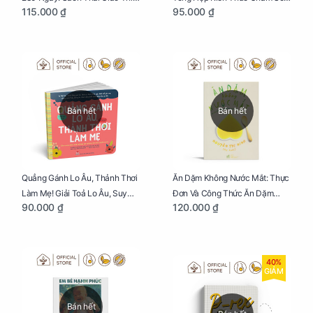
115.000 ₫
95.000 ₫
Thực Nhất Cho Mẹ Bầu
Trẻ Sơ Sinh
Bán hết
Bán hết
Quẳng Gánh Lo Âu, Thảnh Thơi
Ăn Dặm Không Nước Mắt: Thực
Làm Mẹ! Giải Toả Lo Âu, Suy
Đơn Và Công Thức Ăn Dặm
90.000 ₫
120.000 ₫
Nghĩ Tiêu Cực Cho Mẹ
Kiểu Nhật
40%
GIẢM
Bán hết