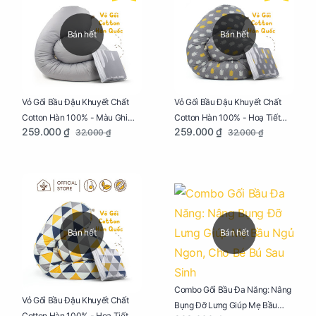
Bán hết
Bán hết
Vỏ Gối Bầu Đậu Khuyết Chất
Vỏ Gối Bầu Đậu Khuyết Chất
Cotton Hàn 100% - Màu Ghi
Cotton Hàn 100% - Hoạ Tiết
259.000 ₫
259.000 ₫
32.000 ₫
32.000 ₫
Xám
Xương Cá
Bán hết
Bán hết
Combo Gối Bầu Đa Năng: Nâng
Vỏ Gối Bầu Đậu Khuyết Chất
Bụng Đỡ Lưng Giúp Mẹ Bầu
Cotton Hàn 100% - Hoạ Tiết