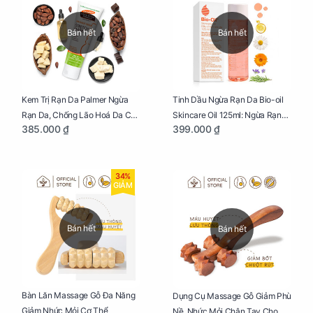
Bán hết
Bán hết
Kem Trị Rạn Da Palmer Ngừa
Tinh Dầu Ngừa Rạn Da Bio-oil
Rạn Da, Chống Lão Hoá Da Cho
Skincare Oil 125ml: Ngừa Rạn
385.000 ₫
399.000 ₫
Mẹ Bầu Tuýp 125g
Da, Chăm Sóc Da Toàn Diện
Cho Mẹ Bầu
34%
GIẢM
Bán hết
Bán hết
Bàn Lăn Massage Gỗ Đa Năng
Dụng Cụ Massage Gỗ Giảm Phù
Giảm Nhức Mỏi Cơ Thể
Nề, Nhức Mỏi Chân Tay Cho