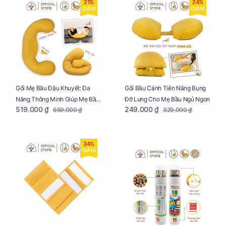
21%
24%
GIẢM
GIẢM
Gối Mẹ Bầu Đậu Khuyết: Đa
Gối Bầu Cánh Tiên Nâng Bụng
Năng Thông Minh Giúp Mẹ Bầu
Đỡ Lưng Cho Mẹ Bầu Ngủ Ngon
519.000 ₫
249.000 ₫
659.000 ₫
329.000 ₫
Ngủ Ngon, Cho Bé Bú Sau Sinh
34%
GIẢM