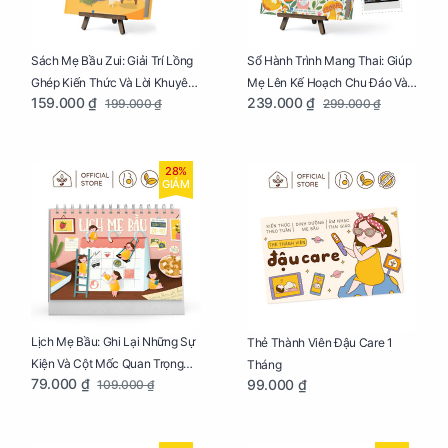
Sách Mẹ Bầu Zui: Giải Trí Lồng
Sổ Hành Trình Mang Thai: Giúp
Ghép Kiến Thức Và Lời Khuyên
Mẹ Lên Kế Hoạch Chu Đáo Và
159.000 ₫
239.000 ₫
199.000 ₫
299.000 ₫
Mang Thai Bổ Ích
Lưu Giữ Kỷ Niệm Mang Thai
28%
GIẢM
Lịch Mẹ Bầu: Ghi Lại Những Sự
Thẻ Thành Viên Đậu Care 1
Kiện Và Cột Mốc Quan Trọng
Tháng
79.000 ₫
99.000 ₫
109.000 ₫
Của Mẹ Và Bé