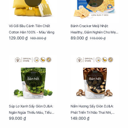
Vỏ Gối Bầu Cánh Tiên Chất
Bánh Cracker Meiji Nhật:
Cotton Hàn 100% - Màu Vàng
Healthy, Giảm Nghén Cho Mẹ
129.000 ₫
89.000 ₫
169.000 ₫
119.000 ₫
Bầu Hộp 104g
Bán hết
Bán hết
Súp Lơ Xanh Sấy Giòn DJ&A:
Nấm Hương Sấy Giòn DJ&A:
Ngăn Ngừa Thiếu Máu, Tiểu
Phát Triển Trí Não Thai Nhi,
99.000 ₫
149.000 ₫
Đường, Dị Tật Thai Nhi Túi 25g
Giảm Mệt Mỏi Cho Mẹ Bầu Túi
65g