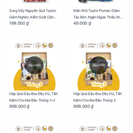
Sung Sấy Nguyên Quả Taylor:
Mận Khô Taylor Prunes: Giảm
Giảm Nghén, Kiểm Soát Cân
Táo Bón, Ngăn Ngừa Thiếu Máu
199.000 ₫
49.000 ₫
Nặng Cho Mẹ Bầu Túi 190g
Cho Mẹ Bầu Túi 50g
Bán hết
Bán hết
Hộp Quà Đậu Box Đầy Đủ, Tiết
Hộp Quà Đậu Box Đầy Đủ, Tiết
Kiệm Cho Mẹ Bầu Tháng 1+2
Kiệm Cho Mẹ Bầu Tháng 3
999.000 ₫
999.000 ₫