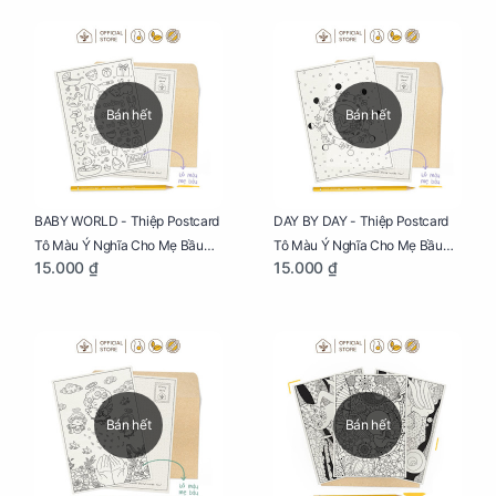
Bán hết
Bán hết
BABY WORLD - Thiệp Postcard
DAY BY DAY - Thiệp Postcard
Tô Màu Ý Nghĩa Cho Mẹ Bầu
Tô Màu Ý Nghĩa Cho Mẹ Bầu
15.000 ₫
15.000 ₫
Sáng Tạo, Thư Giãn Và Hạnh
Sáng Tạo, Thư Giãn Và Hạnh
Phúc
Phúc
Bán hết
Bán hết