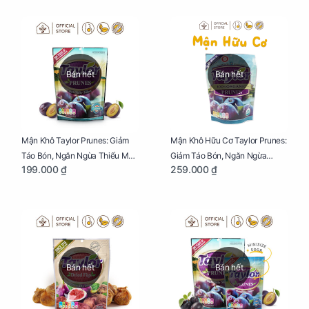
Bán hết
Bán hết
Mận Khô Taylor Prunes: Giảm
Mận Khô Hữu Cơ Taylor Prunes:
Táo Bón, Ngăn Ngừa Thiếu Máu
Giảm Táo Bón, Ngăn Ngừa
199.000 ₫
259.000 ₫
Cho Mẹ Bầu Túi 250g
Thiếu Máu Cho Mẹ Bầu Túi
250g
Bán hết
Bán hết