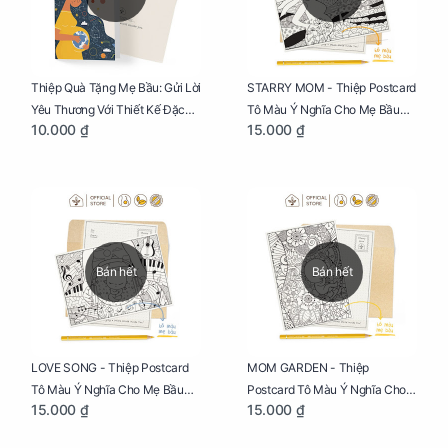
Thiệp Quà Tặng Mẹ Bầu: Gửi Lời
STARRY MOM - Thiệp Postcard
Yêu Thương Với Thiết Kế Đặc
Tô Màu Ý Nghĩa Cho Mẹ Bầu
10.000 ₫
15.000 ₫
Biệt Dành Riêng Cho Mẹ Bầu
Sáng Tạo, Thư Giãn Và Hạnh
Phúc
Bán hết
Bán hết
LOVE SONG - Thiệp Postcard
MOM GARDEN - Thiệp
Tô Màu Ý Nghĩa Cho Mẹ Bầu
Postcard Tô Màu Ý Nghĩa Cho
15.000 ₫
15.000 ₫
Sáng Tạo, Thư Giãn Và Hạnh
Mẹ Bầu Sáng Tạo, Thư Giãn Và
Phúc
Hạnh Phúc