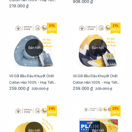
908.000 ₫
Ngủ Ngon, Cho Bé Bú Sau Sinh
219.000 ₫
Tam Giác
21%
21%
GIẢM
GIẢM
Bán hết
Bán hết
Vỏ Gối Bầu Đậu Khuyết Chất
Vỏ Gối Bầu Đậu Khuyết Chất
Cotton Hàn 100% - Hoạ Tiết
Cotton Hàn 100% - Hoạ Tiết
259.000 ₫
259.000 ₫
329.000 ₫
329.000 ₫
Thông Lạnh
Ziczac
24%
25%
GIẢM
GIẢM
Bán hết
Bán hết