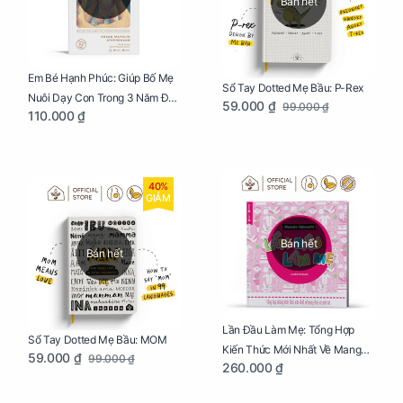
Bán hết
Em Bé Hạnh Phúc: Giúp Bố Mẹ
Sổ Tay Dotted Mẹ Bầu: P-Rex
Nuôi Dạy Con Trong 3 Năm Đầu
59.000 ₫
99.000 ₫
110.000 ₫
Đời
40%
GIẢM
Bán hết
Bán hết
Lần Đầu Làm Mẹ: Tổng Hợp
Sổ Tay Dotted Mẹ Bầu: MOM
Kiến Thức Mới Nhất Về Mang
59.000 ₫
99.000 ₫
260.000 ₫
Thai Và Sinh Nở Cho Mẹ Bầu